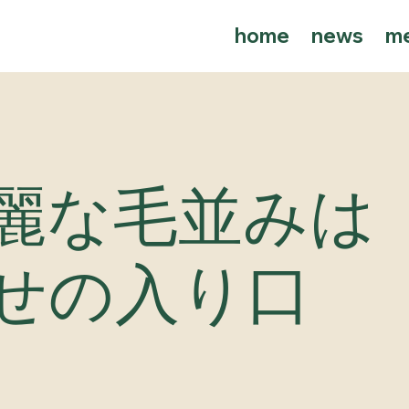
home
news
m
麗な毛並みは
幸せの入り口