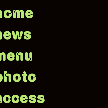
home
news
menu
photo
access