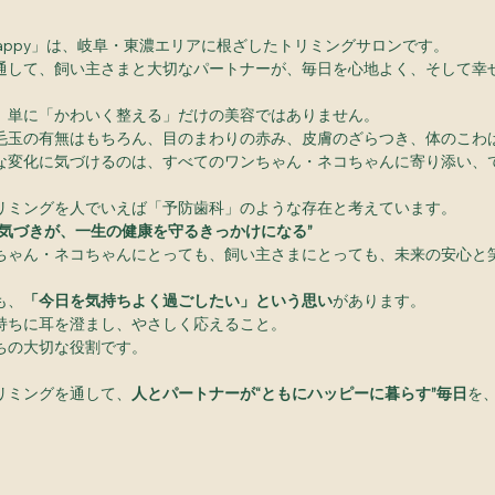
ahappy」は、岐阜・東濃エリアに根ざしたトリミングサロンです。
通して、飼い主さまと大切なパートナーが、毎日を心地よく、そして幸
、単に「かわいく整える」だけの美容ではありません。
毛玉の有無はもちろん、目のまわりの赤み、皮膚のざらつき、体のこわ
な変化に気づけるのは、すべてのワンちゃん・ネコちゃんに寄り添い、
リミングを人でいえば「予防歯科」のような存在と考えています。
た気づきが、一生の健康を守るきっかけになる”
ちゃん・ネコちゃんにとっても、飼い主さまにとっても、未来の安心と
も、
「今日を気持ちよく過ごしたい」という思い
があります。
持ちに耳を澄まし、やさしく応えること。
ちの大切な役割です。
リミングを通して、
人とパートナーが“ともにハッピーに暮らす”毎日
を