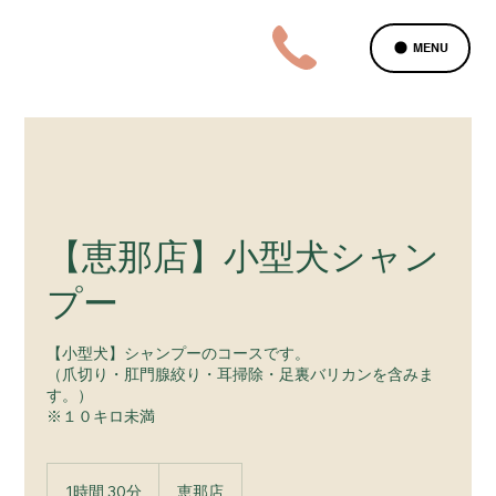
MENU
【恵那店】小型犬シャン
プー
【小型犬】シャンプーのコースです。
（爪切り・肛門腺絞り・耳掃除・足裏バリカンを含みま
す。）
※１０キロ未満
1時間 30分
1
恵那店